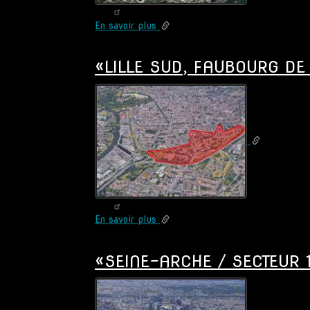
En savoir plus
sur
SECTEUR
COUPOLE-
«LILLE SUD, FAUBOURG DE 
RÉGNAULT
-
LA
DEFENSE
-
Courbevoie
(92)
En savoir plus
sur
«LILLE
SUD,
«SEINE-ARCHE / SECTEUR 1
FAUBOURG
DE
BÉTHUNE»
-