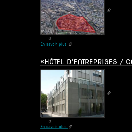
Lille
(59)
En savoir plus
sur
«SEINE-
ARCHE
«HÔTEL D’ENTREPRISES / 
/
SECTEUR
1.5»
-
Nanterre
(92)
En savoir plus
sur