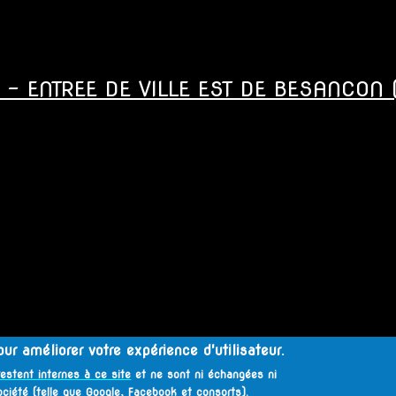
- ENTREE DE VILLE EST DE BESANCON 
ur améliorer votre expérience d'utilisateur.
restent internes à ce site
et ne sont ni échangées ni
sagère
ciété (telle que Google, Facebook et consorts).