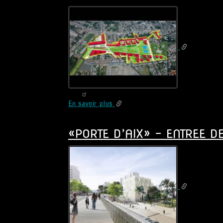
DES
HALLES»
(75)
En savoir plus
sur
«LES
JARDINS
«PORTE D’AIX» - ENTREE D
DE
VALMONT»
-
FRICHE
INDUSTRIELLE
VALLOUREC
A
ANZIN,
TRAMWAY