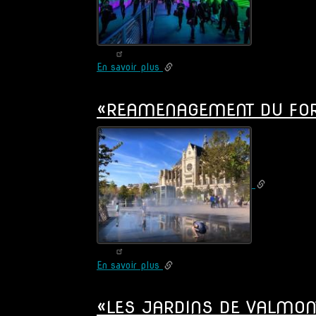
PADD»
(34)
En savoir plus
sur
«LE
FORUM
«REAMENAGEMENT DU FOR
DES
HALLES»
-
ESPACES
LIES
AU
TRANSPORT
ET
A
LA
LOGISTIQUE
(75)
En savoir plus
sur
«REAMENAGEMENT
DU
«LES JARDINS DE VALMONT
FORUM