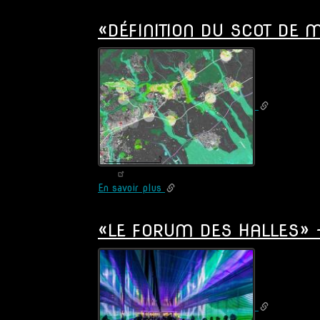
«HÔTEL
D’ENTREPRISES
«DÉFINITION DU SCOT DE 
/
COMMERCE
/
LOGEMENTS
SOCIAUX
/
PKG
SOUTERRAIN
&
LIVR.
»
(75)
En savoir plus
sur
«DÉFINITION
DU
«LE FORUM DES HALLES» -
SCOT
DE
MONTPELLIER
ET
DE
SON
PRÉ-