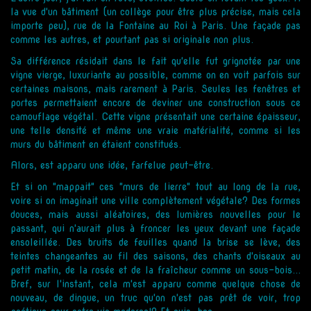
la vue d'un bâtiment (un collège pour être plus précise, mais cela
importe peu), rue de la Fontaine au Roi à Paris. Une façade pas
comme les autres, et pourtant pas si originale non plus.
Sa différence résidait dans le fait qu'elle fut grignotée par une
vigne vierge, luxuriante au possible, comme on en voit parfois sur
certaines maisons, mais rarement à Paris. Seules les fenêtres et
portes permettaient encore de deviner une construction sous ce
camouflage végétal. Cette vigne présentait une certaine épaisseur,
une telle densité et même une vraie matérialité, comme si les
murs du bâtiment en étaient constitués.
Alors, est apparu une idée, farfelue peut-être.
Et si on "mappait" ces "murs de lierre" tout au long de la rue,
voire si on imaginait une ville complètement végétale? Des formes
douces, mais aussi aléatoires, des lumières nouvelles pour le
passant, qui n'aurait plus à froncer les yeux devant une façade
ensoleillée. Des bruits de feuilles quand la brise se lève, des
teintes changeantes au fil des saisons, des chants d'oiseaux au
petit matin, de la rosée et de la fraîcheur comme un sous-bois...
Bref, sur l'instant, cela m'est apparu comme quelque chose de
nouveau, de dingue, un truc qu'on n'est pas prêt de voir, trop