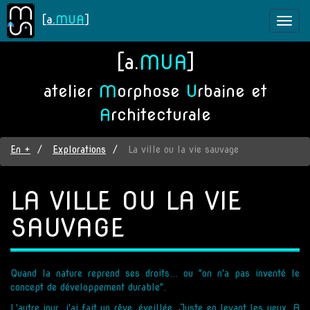
[a.
MUA
]
Toggl
naviga
Aller
[a.
MUA
]
au
contenu
atelier
M
orphose
U
rbaine et
principal
A
rchitecturale
En +
Explorations
La ville ou la vie sauvage
LA VILLE OU LA VIE
SAUVAGE
Quand la nature reprend ses droits... ou "on n'a pas inventé le
concept de développement durable".
L'autre jour, j'ai fait un rêve, éveillée. Juste en levant les yeux. A