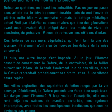
poétique pour notre vie moderne!? Et puis, bon.
Retour au quotidien, en lisant les actualités. Pas un jour ne passe
sans article sur le développement durable. Loin de moi l'envie de
piétiner cette idée - au contraire -, mais le battage médiatique
actuel finit par béatifier ce concept alors que bien des générations
avant nous l'avaient déjà intégré dans leur mode de vivre, de
construire, de préserver. A nous de retrouver ces réflexes d'antan.
Ces toitures ou ces murs végétalisés, qui font tant la une des
journaux, finalement n'ont rien de nouveau (en dehors de la mise
en œuvre).
Et puis, une autre image s'est imposée. Si un jour, l'Homme
cessait de domestiquer la Nature, de la contraindre, de la tailler
suivant ses idéaux, de la tenir finalement loin de ses villes, alors
la Nature reprendrait probablement ses droits, et ce, à une vitesse
assez rapide.
Des villes englouties, des squelettes de béton rongés par la vie
sauvage. Décidément, la Nature possède une force bien supérieure.
Un danger pour l'Homme? A trop vouloir l'assujettir, elle nous
rend déjà ses saisons de manière perturbée, ses cyclones
impromptus, avec toutes les conséquences insidieuses que nous ne
devinons pas encore.