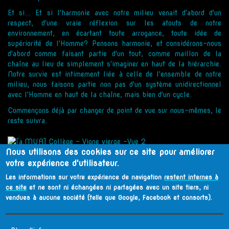
Et si... Et si l'harmonie avec notre milieu venait d'abord d'un
respect, d'une vraie réflexion sur les atouts de notre
environnement, en écartant toute arrogance, toute idée de
supériorité de l'Homme? Pensons harmonie, et considérons-nous
d'abord comme faisant partie d'un tout, comme maillon de la
chaîne au lieu de simplement s'imaginer en haut de la hiérarchie.
Notre survie est intimement liée à celle de l'ensemble de notre
milieu, nous faisons partie non pas d'un système unidirectionnel
avec l'Homme en haut de la chaîne, mais bien d'un cycle.
Commençons déjà par changer de point de vue sur nous-mêmes, le
reste suivra.
Nous utilisons des cookies sur ce site pour améliorer
votre expérience d'utilisateur.
Les informations sur votre expérience de navigation
restent internes à
ce site
et ne sont ni échangées ni partagées avec un site tiers, ni
vendues à aucune société (telle que Google, Facebook et consorts).